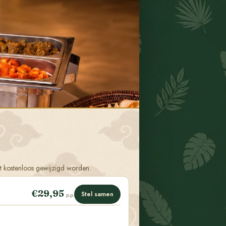
fet kostenloos gewijzigd worden.
€29,95
Stel samen
p.p.