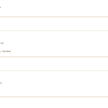
x
 ei)
un, Sambal
i)