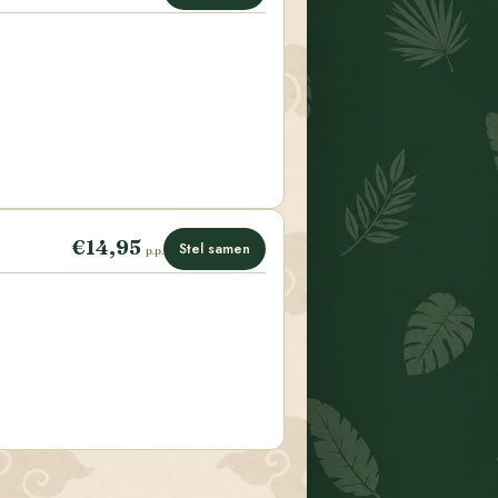
€14,95
Stel samen
p.p.