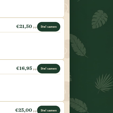
€21,50
Stel samen
p.p.
€16,95
Stel samen
p.p.
€23,00
Stel samen
p.p.