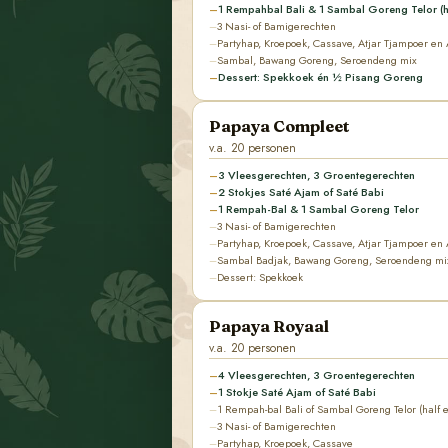
1 Rempahbal Bali & 1 Sambal Goreng Telor (ha
3 Nasi- of Bamigerechten
Partyhap, Kroepoek, Cassave, Atjar Tjampoer en 
Sambal, Bawang Goreng, Seroendeng mix
Dessert: Spekkoek én ½ Pisang Goreng
Papaya Compleet
v.a. 20 personen
3 Vleesgerechten, 3 Groentegerechten
2 Stokjes Saté Ajam of Saté Babi
1 Rempah-Bal & 1 Sambal Goreng Telor
3 Nasi- of Bamigerechten
Partyhap, Kroepoek, Cassave, Atjar Tjampoer en 
Sambal Badjak, Bawang Goreng, Seroendeng mi
Dessert: Spekkoek
Papaya Royaal
v.a. 20 personen
4 Vleesgerechten, 3 Groentegerechten
1 Stokje Saté Ajam of Saté Babi
1 Rempah-bal Bali of Sambal Goreng Telor (half e
3 Nasi- of Bamigerechten
Partyhap, Kroepoek, Cassave