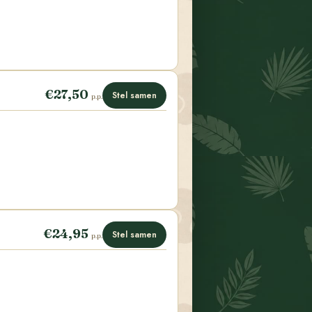
€27,50
Stel samen
p.p.
€24,95
Stel samen
p.p.