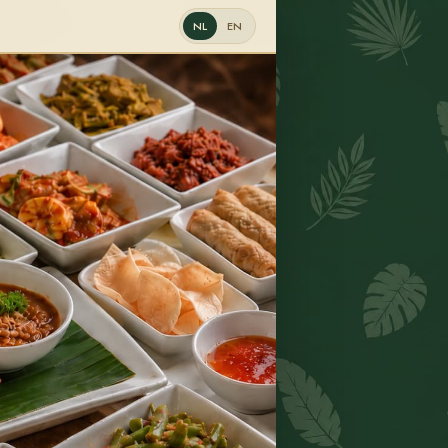
NL
EN