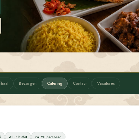
fhaal
Bezorgen
Catering
Contact
Vacatures
é
All-in buffet
v.a. 20 personen