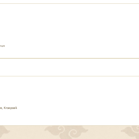
imun
e, Kroepoek