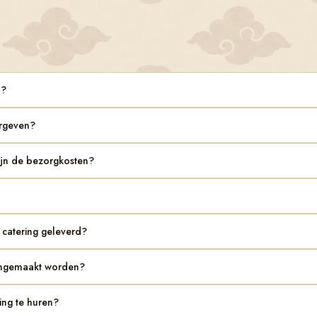
n?
orgeven?
zijn de bezorgkosten?
 catering geleverd?
ongemaakt worden?
ring te huren?