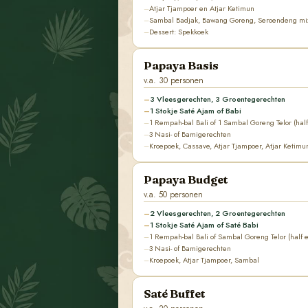
Atjar Tjampoer en Atjar Ketimun
Sambal Badjak, Bawang Goreng, Seroendeng mi
Dessert: Spekkoek
Papaya Basis
v.a. 30 personen
3 Vleesgerechten, 3 Groentegerechten
1 Stokje Saté Ajam of Babi
1 Rempah-bal Bali of 1 Sambal Goreng Telor (half
3 Nasi- of Bamigerechten
Kroepoek, Cassave, Atjar Tjampoer, Atjar Ketim
Papaya Budget
v.a. 50 personen
2 Vleesgerechten, 2 Groentegerechten
1 Stokje Saté Ajam of Saté Babi
1 Rempah-bal Bali of Sambal Goreng Telor (half e
3 Nasi- of Bamigerechten
Kroepoek, Atjar Tjampoer, Sambal
Saté Buffet