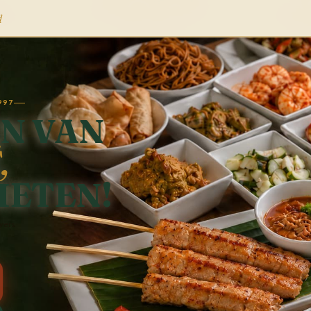
d
997
N VAN
,
IETEN!
vers