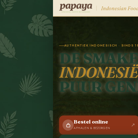
Indonesian Foo
AUTHENTIEK INDONESISCH · SINDS 1
DE SMAKE
INDONESIË
PUUR GEN
75+ verse Indonesische gerechten, dagelijks 
bereid in Rotterdam en Breda. Afhalen,
bezorgen, dineren of catering.
Bestel online
↗
AFHALEN & BEZORGEN