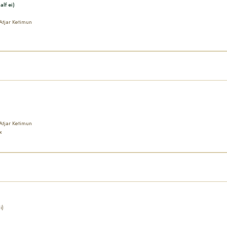
lf ei)
Atjar Ketimun
Atjar Ketimun
x
i)