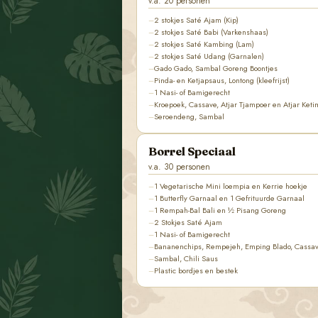
v.a. 20 personen
2 stokjes Saté Ajam (Kip)
2 stokjes Saté Babi (Varkenshaas)
2 stokjes Saté Kambing (Lam)
2 stokjes Saté Udang (Garnalen)
Gado Gado, Sambal Goreng Boontjes
Pinda- en Ketjapsaus, Lontong (kleefrijst)
1 Nasi- of Bamigerecht
Kroepoek, Cassave, Atjar Tjampoer en Atjar Ket
Seroendeng, Sambal
Borrel Speciaal
v.a. 30 personen
1 Vegetarische Mini loempia en Kerrie hoekje
1 Butterfly Garnaal en 1 Gefrituurde Garnaal
1 Rempah-Bal Bali en ½ Pisang Goreng
2 Stokjes Saté Ajam
1 Nasi- of Bamigerecht
Bananenchips, Rempejeh, Emping Blado, Cassav
Sambal, Chili Saus
Plastic bordjes en bestek