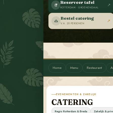
Reserveer tafel
↗
ROTTERDAM · GROENENDAAL
Bestel catering
↗
V.A. 20 PERSONEN
Home
Menu
Restaurant
A
EVENEMENTEN & ZAKELIJK
CATERING
Regio Rotterdam & Breda
Zakelijk & priv