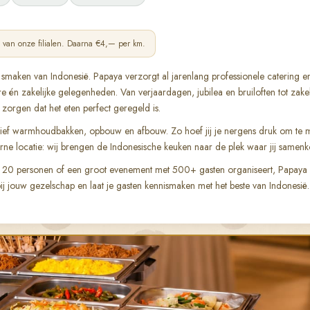
van onze filialen. Daarna €4,— per km.
 smaken van Indonesië. Papaya verzorgt al jarenlang professionele catering 
e én zakelijke gelegenheden. Van verjaardagen, jubilea en bruiloften tot zakel
zorgen dat het eten perfect geregeld is.
usief warmhoudbakken, opbouw en afbouw. Zo hoef jij je nergens druk om te 
erne locatie: wij brengen de Indonesische keuken naar de plek waar jij samenk
f 20 personen of een groot evenement met 500+ gasten organiseert, Papaya de
bij jouw gezelschap en laat je gasten kennismaken met het beste van Indonesië