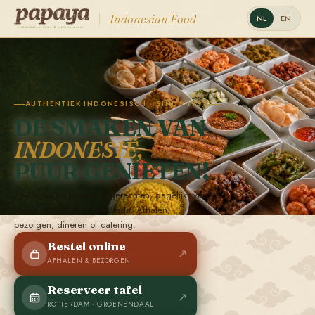
Indonesian Food
NL
EN
AUTHENTIEK INDONESISCH · SINDS 1997
DE SMAKEN VAN
INDONESIË,
PUUR GENIETEN!
75+ verse Indonesische gerechten, dagelijks vers
bereid in Rotterdam en Breda. Afhalen,
bezorgen, dineren of catering.
Bestel online
↗
AFHALEN & BEZORGEN
Reserveer tafel
↗
ROTTERDAM · GROENENDAAL