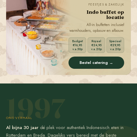
FEESTJES & ZAKELIJK
Indo buffet op
locatie
All-in buffetten inclusief
warmhouders, opbouw en afbouw.
Budget
Royaal
Speciaal
€16,95
€24,95
€29,95
v.a.50p
v.a.20p
v.a.20p
Bestel catering →
1997
ONS VERHAAL
Al bijna 30 jaar
dé plek voor authentiek Indonesisch eten in
Rotterdam en Breda. Dagelijks vers bereid met de beste