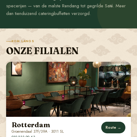
specerijen — van de malste Rendang tot gegrilde Saté. Meer
dan tienduizend cateringbuffetten verzorgd.
KOM LANGS
ONZE FILIALEN
Rotterdam
Route →
Groenendaal 37F/39A · 3011 SL